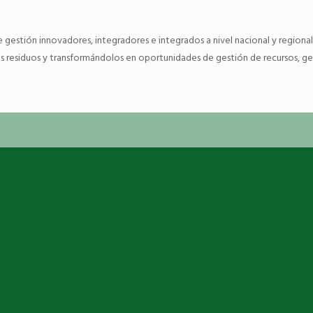
e gestión innovadores, integradores e integrados a nivel nacional y region
los residuos y transformándolos en oportunidades de gestión de recursos, 