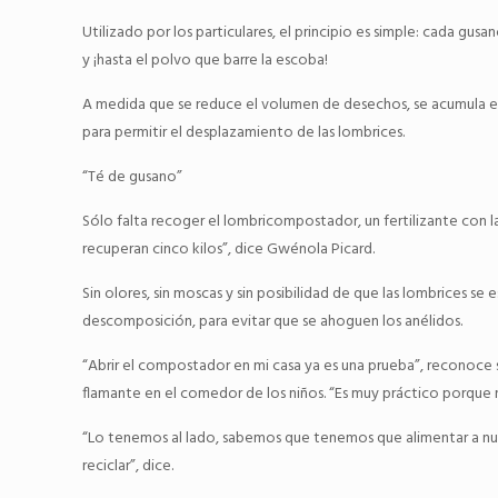
Utilizado por los particulares, el principio es simple: cada gu
y ¡hasta el polvo que barre la escoba!
A medida que se reduce el volumen de desechos, se acumula e
para permitir el desplazamiento de las lombrices.
“Té de gusano”
Sólo falta recoger el lombricompostador, un fertilizante con la c
recuperan cinco kilos”, dice Gwénola Picard.
Sin olores, sin moscas y sin posibilidad de que las lombrices 
descomposición, para evitar que se ahoguen los anélidos.
“Abrir el compostador en mi casa ya es una prueba”, reconoce s
flamante en el comedor de los niños. “Es muy práctico porque no ne
“Lo tenemos al lado, sabemos que tenemos que alimentar a nues
reciclar”, dice.