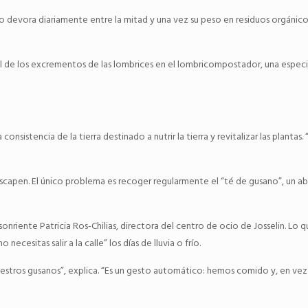
sano devora diariamente entre la mitad y una vez su peso en residuos orgánic
l de los excrementos de las lombrices en el lombricompostador, una espec
onsistencia de la tierra destinado a nutrir la tierra y revitalizar las planta
se escapen. El único problema es recoger regularmente el “té de gusano”, un 
onriente Patricia Ros-Chilias, directora del centro de ocio de Josselin. Lo
cesitas salir a la calle” los días de lluvia o frío.
tros gusanos”, explica. “Es un gesto automático: hemos comido y, en vez d