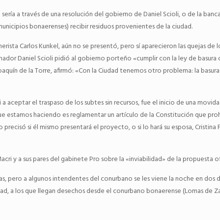
ría a través de una resolución del gobierno de Daniel Scioli, o de la banca
 municipios bonaerenses) recibir residuos provenientes de la ciudad.
hnerista Carlos Kunkel, aún no se presentó, pero sí aparecieron las quejas de
rnador Daniel Scioli pidió al gobierno porteño «cumplir con la ley de basur
Joaquín de la Torre, afirmó: «Con la Ciudad tenemos otro problema: la basur
 a aceptar el traspaso de los subtes sin recursos, fue el inicio de una movi
 que estamos haciendo es reglamentar un artículo de la Constitución que proh
 precisó si él mismo presentará el proyecto, o si lo hará su esposa, Cristina 
cri y a sus pares del gabinete Pro sobre la «inviabilidad» de la propuesta ofi
ras, pero a algunos intendentes del conurbano se les viene la noche en dos d
iudad, a los que llegan desechos desde el conurbano bonaerense (Lomas de Z