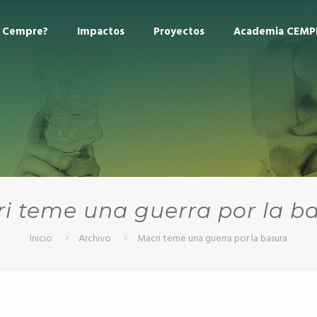
s Cempre?
Impactos
Proyectos
Academia CEMP
i teme una guerra por la b
Inicio
Archivo
Macri teme una guerra por la basura