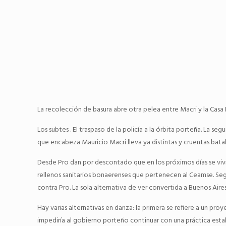
La recolección de basura abre otra pelea entre Macri y la Casa
Los subtes . El traspaso de la policía a la órbita porteña. La seg
que encabeza Mauricio Macri lleva ya distintas y cruentas batal
Desde Pro dan por descontado que en los próximos días se vivi
rellenos sanitarios bonaerenses que pertenecen al Ceamse. Seg
contra Pro. La sola alternativa de ver convertida a Buenos Aires 
Hay varias alternativas en danza: la primera se refiere a un pro
impediría al gobierno porteño continuar con una práctica est