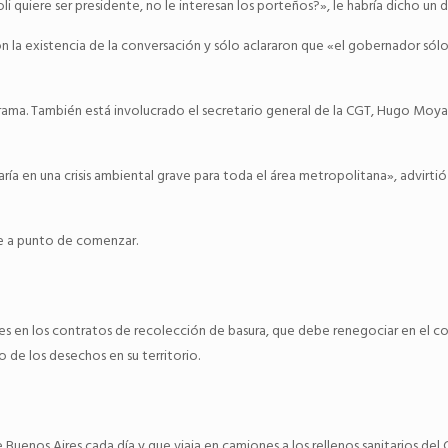
li quiere ser presidente, no le interesan los porteños?», le habría dicho 
 la existencia de la conversación y sólo aclararon que «el gobernador sól
a trama. También está involucrado el secretario general de la CGT, Hugo Moy
ía en una crisis ambiental grave para toda el área metropolitana», advirti
ce a punto de comenzar.
res en los contratos de recolección de basura, que debe renegociar en el co
o de los desechos en su territorio.
uenos Aires cada día y que viaja en camiones a los rellenos sanitarios del C