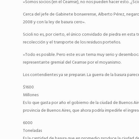
«Somos socios (en el Ceamse), no nos pueden hacer esto. ¿Scio
Cerca del jefe de Gabinete bonaerense, Alberto Pérez, negaron
2008 y con la ley de basura cero».
Scioli no es, por cierto, el único convidado de piedra en est
recolección y el transporte de los residuos porteños.
«Todo es posible. Pero este es un tema muy serio y desembocar
representante gremial del Ceamse por el moyanismo.
Los contendientes ya se preparan. La guerra de la basura pare
$1600
Millones
Es lo que gasta por año el gobierno de la ciudad de Buenos Ai
provincia de Buenos Aires, que ahora podría impedirle el ingres
6000
Toneladas
Es la cantidad de basura que en promedio produce la ciudad de B