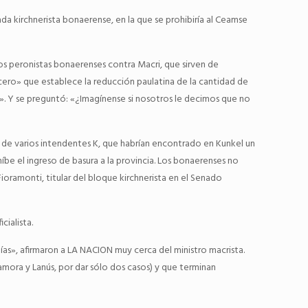
da kirchnerista bonaerense, en la que se prohibiría al Ceamse
 los peronistas bonaerenses contra Macri, que sirven de
a cero» que establece la reducción paulatina de la cantidad de
a». Y se preguntó: «¿Imagínense si nosotros le decimos que no
da de varios intendentes K, que habrían encontrado en Kunkel un
íbe el ingreso de basura a la provincia. Los bonaerenses no
Fioramonti, titular del bloque kirchnerista en el Senado
cialista.
ías», afirmaron a LA NACION muy cerca del ministro macrista.
amora y Lanús, por dar sólo dos casos) y que terminan