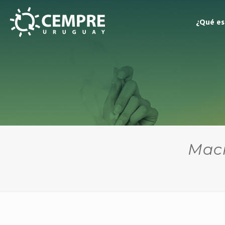
¿Qué e
Macr