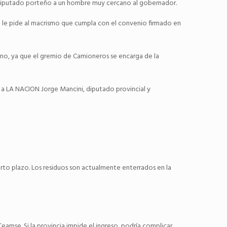
un diputado porteño a un hombre muy cercano al gobernador.
o le pide al macrismo que cumpla con el convenio firmado en
ano, ya que el gremio de Camioneros se encarga de la
ó a LA NACION Jorge Mancini, diputado provincial y
rto plazo. Los residuos son actualmente enterrados en la
eamse. Si la provincia impide el ingreso, podría complicar