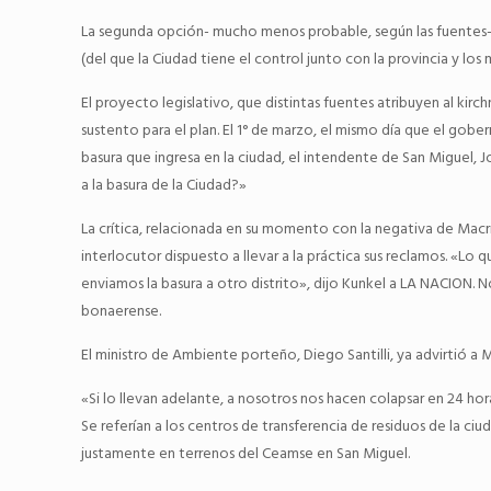
La segunda opción- mucho menos probable, según las fuentes- se
(del que la Ciudad tiene el control junto con la provincia y los
El proyecto legislativo, que distintas fuentes atribuyen al kirc
sustento para el plan. El 1° de marzo, el mismo día que el gobe
basura que ingresa en la ciudad, el intendente de San Miguel, 
a la basura de la Ciudad?»
La crítica, relacionada en su momento con la negativa de Macri
interlocutor dispuesto a llevar a la práctica sus reclamos. «Lo
enviamos la basura a otro distrito», dijo Kunkel a LA NACION. No
bonaerense.
El ministro de Ambiente porteño, Diego Santilli, ya advirtió a Ma
«Si lo llevan adelante, a nosotros nos hacen colapsar en 24 ho
Se referían a los centros de transferencia de residuos de la c
justamente en terrenos del Ceamse en San Miguel.