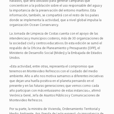
hallados, que será utilizado para generar campañas que
concienticen a la población sobre el uso responsable del agua y
la importancia de la preservación del entorno marítimo. Esta
información, también, se compartirá con el resto de los países
donde se implementa la actividad, que a nivel global impulsa la
organización Ocean Conservancy.
La Jornada de Limpieza de Costas cuenta con el apoyo de las
intendencias y municipios costeros, más de 30 organizaciones de
la sociedad civil y centros educativos. En esta edición se sumó el
respaldo de la Oficina de Planeamiento y Presupuesto (OPP), el
Ministerio de Desarrollo Social (Mides) y la Embajada de Estados
Unidos.
«Esta actividad, entre otras, representa el compromiso que
tenemos en Montevideo Refrescos con el cuidado del medio
ambiente. Año a año nos motiva sumarnos a diferentes iniciativas
que dejan una huella positiva en el planeta pensando en el
presente y en las futuras generaciones; que vemos como cada
año participan con más entusiasmo de estas instancias.», afirmó
Verónica Gené, Jefa de Asuntos Públicos y Comunicaciones de
Montevideo Refrescos.
Por su parte, la ministra de Vivienda, Ordenamiento Territorial y
Medio Ambiente, Arq. Eneida de León expresó «la importancia de