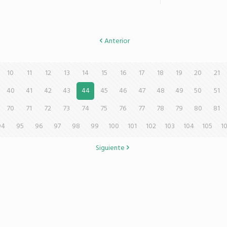
Anterior
10
11
12
13
14
15
16
17
18
19
20
21
40
41
42
43
44
45
46
47
48
49
50
51
70
71
72
73
74
75
76
77
78
79
80
81
94
95
96
97
98
99
100
101
102
103
104
105
1
Siguiente