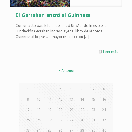
El Garrahan entró al Guinness
Con un acto paralelo al de la red Un Mundo Invisible, la
Fundación Garrahan ingresó ayer al libro de récords
Guinness al lograr «la mayor recolección
[…]
Leer más
Anterior
1
2
3
4
5
6
7
8
9
10
11
12
13
14
15
16
17
18
19
20
21
22
23
24
25
26
27
28
29
30
31
32
33
34
35
36
37
38
39
40